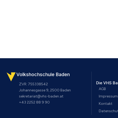
Volkshochschule Baden
Die VHS B
ZVR: 755338542
AGB
Johannesgasse 9, 2500 Baden
sekretariat@vhs-baden.at
Impressum
+43 2252 88 9 90
Kontakt
Datenschut