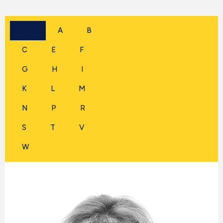
Alle
A
B
C
E
F
G
H
I
K
L
M
N
P
R
S
T
V
W