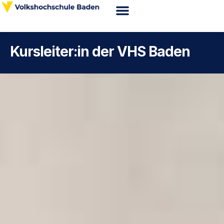
Zum
Inhalt
Webshop VHS Baden
Kursorte & Anfahrt
News & Wissenswertes
springen
Kursleiter:in der VHS Baden