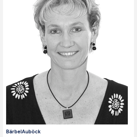
Bärbel
Auböck