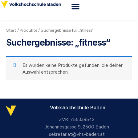
Zum
Inhalt
Webshop VHS Baden
Kursorte & Anfahrt
News & Wissenswertes
springen
Start
/
Produkte
/ Suchergebnisse für „fitness“
Suchergebnisse: „fitness“
Es wurden keine Produkte gefunden, die deiner
Auswahl entsprechen.
Volkshochschule Baden
ZVR: 755338542
Johannesgasse 9, 2500 Baden
sekretariat@vhs-baden.at