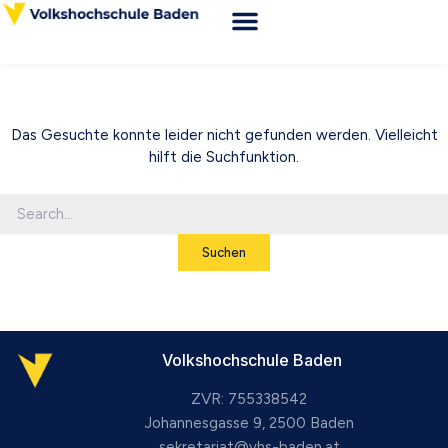
Zum
Suchen
nach:
Inhalt
Webshop VHS Baden
Kursorte & Anfahrt
News & Wissenswertes
springen
Das Gesuchte konnte leider nicht gefunden werden. Vielleicht
hilft die Suchfunktion.
Volkshochschule Baden
ZVR: 755338542
Johannesgasse 9, 2500 Baden
sekretariat@vhs-baden.at