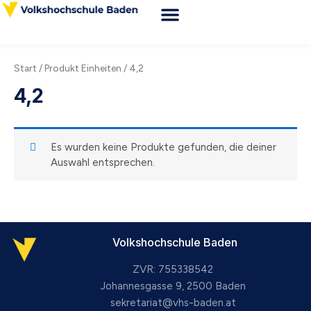
Zum
Inhalt
Webshop VHS Baden
Kursorte & Anfahrt
News & Wissenswertes
springen
Start
/ Produkt Einheiten / 4,2
4,2
Es wurden keine Produkte gefunden, die deiner
Auswahl entsprechen.
Volkshochschule Baden
ZVR: 755338542
Johannesgasse 9, 2500 Baden
sekretariat@vhs-baden.at