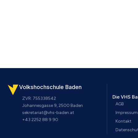
Volkshochschule Baden
Die VHS B
ZVR: 755338542
AGB
Johannesgasse 9, 2500 Baden
sekretariat@vhs-baden.at
Impressum
+43 2252 88 9 90
Kontakt
Datenschut