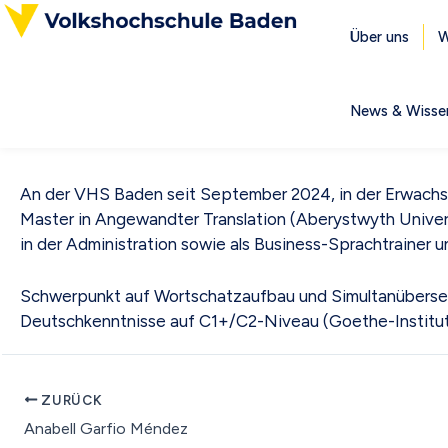
Zum
Inhalt
Über uns
W
springen
News & Wisse
An der VHS Baden seit September 2024, in der Erwachsen
Master in Angewandter Translation (Aberystwyth Universi
in der Administration sowie als Business-Sprachtrainer u
Schwerpunkt auf Wortschatzaufbau und Simultanübersetz
Deutschkenntnisse auf C1+/C2-Niveau (Goethe-Institut, 
ZURÜCK
Anabell Garfio Méndez