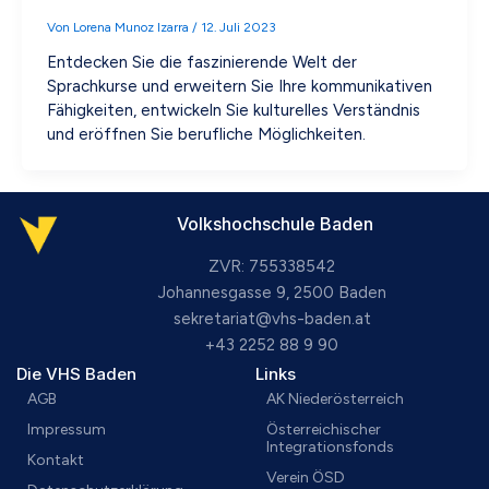
Von
Lorena Munoz Izarra
/
12. Juli 2023
Entdecken Sie die faszinierende Welt der
Sprachkurse und erweitern Sie Ihre kommunikativen
Fähigkeiten, entwickeln Sie kulturelles Verständnis
und eröffnen Sie berufliche Möglichkeiten.
Volkshochschule Baden
ZVR: 755338542
Johannesgasse 9, 2500 Baden
sekretariat@vhs-baden.at
+43 2252 88 9 90
Die VHS Baden
Links
AGB
AK Niederösterreich
Impressum
Österreichischer
Integrationsfonds
Kontakt
Verein ÖSD