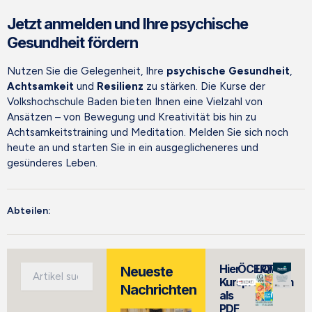
Jetzt anmelden und Ihre psychische
Gesundheit fördern
Nutzen Sie die Gelegenheit, Ihre
psychische Gesundheit
,
Achtsamkeit
und
Resilienz
zu stärken. Die Kurse der
Volkshochschule Baden bieten Ihnen eine Vielzahl von
Ansätzen – von Bewegung und Kreativität bis hin zu
Achtsamkeitstraining und Meditation. Melden Sie sich noch
heute an und starten Sie in ein ausgeglicheneres und
gesünderes Leben.
Abteilen:
Hier
ÖCERT
LQWK
Suche
Neueste
Kursprogramm
Nachrichten
als
PDF