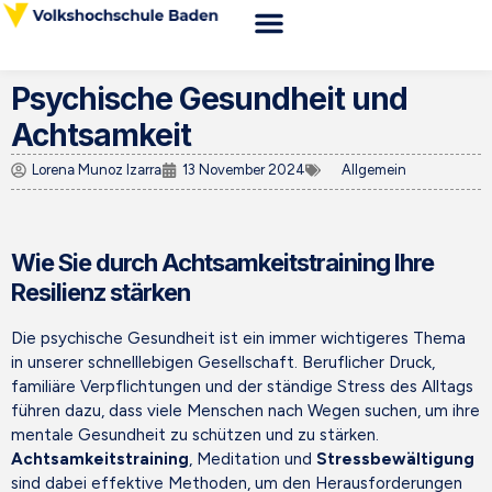
Zum
Inhalt
Webshop VHS Baden
Kursorte & Anfahrt
News & Wissenswertes
springen
Psychische Gesundheit und
Achtsamkeit
Lorena Munoz Izarra
13 November 2024
Allgemein
Wie Sie durch Achtsamkeitstraining Ihre
Resilienz stärken
Die psychische Gesundheit ist ein immer wichtigeres Thema
in unserer schnelllebigen Gesellschaft. Beruflicher Druck,
familiäre Verpflichtungen und der ständige Stress des Alltags
führen dazu, dass viele Menschen nach Wegen suchen, um ihre
mentale Gesundheit zu schützen und zu stärken.
Achtsamkeitstraining
, Meditation und
Stressbewältigung
sind dabei effektive Methoden, um den Herausforderungen