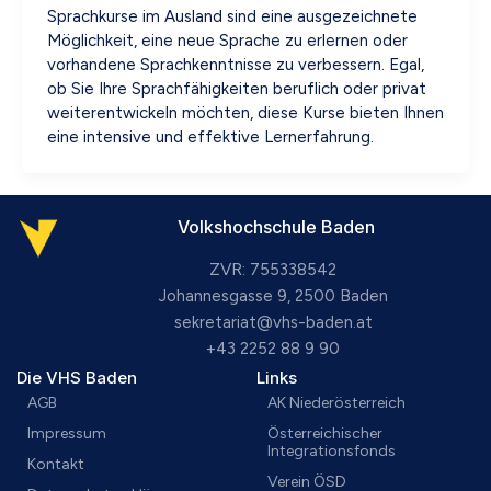
Sprachkurse im Ausland sind eine ausgezeichnete
Möglichkeit, eine neue Sprache zu erlernen oder
vorhandene Sprachkenntnisse zu verbessern. Egal,
ob Sie Ihre Sprachfähigkeiten beruflich oder privat
weiterentwickeln möchten, diese Kurse bieten Ihnen
eine intensive und effektive Lernerfahrung.
Volkshochschule Baden
ZVR: 755338542
Johannesgasse 9, 2500 Baden
sekretariat@vhs-baden.at
+43 2252 88 9 90
Die VHS Baden
Links
AGB
AK Niederösterreich
Impressum
Österreichischer
Integrationsfonds
Kontakt
Verein ÖSD